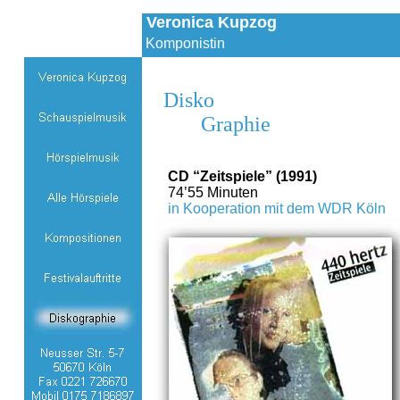
Veronica Kupzog
Komponistin
Disko
Graphie
CD “Zeitspiele” (1991)
74’55 Minuten
in Kooperation mit dem WDR Köln